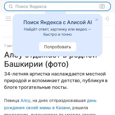
Поиск Яндекса
Поиск Яндекса с Алисой AI
Найдёт ответ, картинку или видео —
быстро и точно
7 августа 2017
Светская жизнь
Попробовать
Алсу отдыхает в родной
Башкирии (фото)
34-летняя артистка наслаждается местной
природой и вспоминает детство, публикуя в
блоге трогательные посты.
Певица
Алсу
, на днях отпраздновавшая
день
рождения своей мамы в Казани
, решила
продолжить путешествие по местам своего