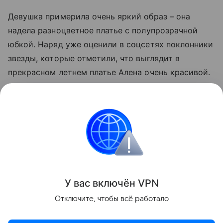
Девушка примерила очень яркий образ – она
надела разноцветное платье с полупрозрачной
юбкой. Наряд уже оценили в соцсетях поклонники
звезды, которые отметили, что выглядит в
прекрасном летнем платье Алена очень красивой.
Поделиться
У вас включ
ён
V
P
N
Отключите, чтобы всё работало