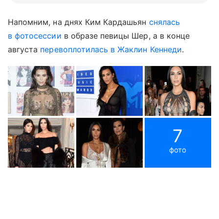
Напомним, на днях Ким Кардашьян
снялась
в фотосессии
в образе певицы Шер, а в конце
августа
перевоплотилась в Жаклин Кеннеди
.
7
фото