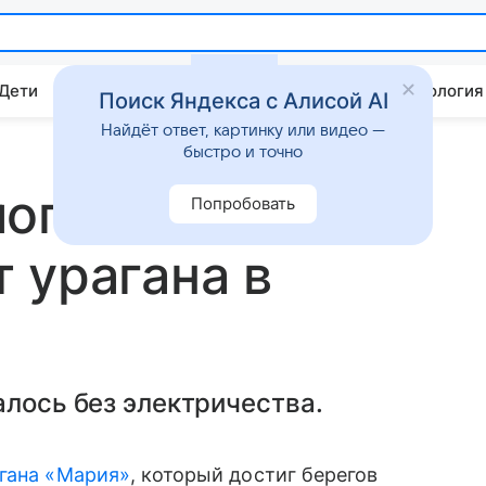
 Дети
Дом
Гороскопы
Стиль жизни
Психология
Поиск Яндекса с Алисой AI
Найдёт ответ, картинку или видео —
быстро и точно
огает
Попробовать
 урагана в
алось без электричества.
агана «Мария»
, который достиг берегов