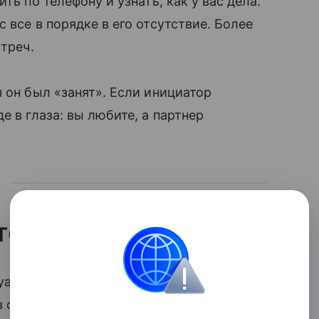
ть по телефону и узнать, как у вас дела.
 все в порядке в его отсутствие. Более
стреч.
я он был «занят». Если инициатор
е в глаза: вы любите, а партнер
отом»
ациях, но в первую очередь обратите
в ответ на вашу инициативу заняться