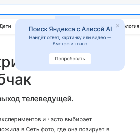
 Дети
Дом
Гороскопы
Стиль жизни
Психология
Поиск Яндекса с Алисой AI
Найдёт ответ, картинку или видео —
быстро и точно
критиковали
Попробовать
бчак
выход телеведущей.
экспериментов и часто выбирает
ожила в Сеть фото, где она позирует в