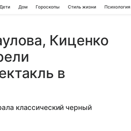
 Дети
Дом
Гороскопы
Стиль жизни
Психология
аулова, Киценко
рели
ектакль в
рала классический черный