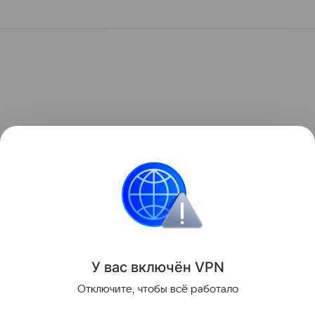
У вас включ
ён
V
P
N
Отключите, чтобы всё работало