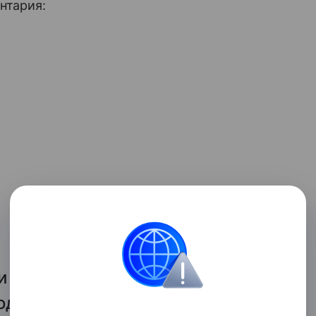
нтария:
и недоступна. Можно себя
однятием волос, наклоном,