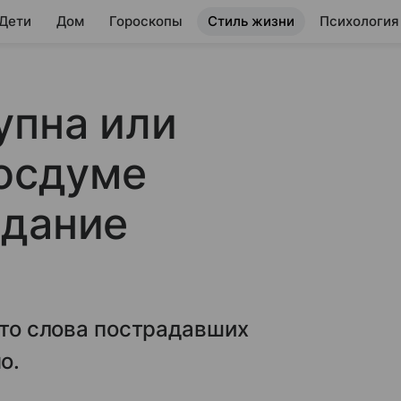
 Дети
Дом
Гороскопы
Стиль жизни
Психология
упна или
Госдуме
вдание
что слова пострадавших
о.