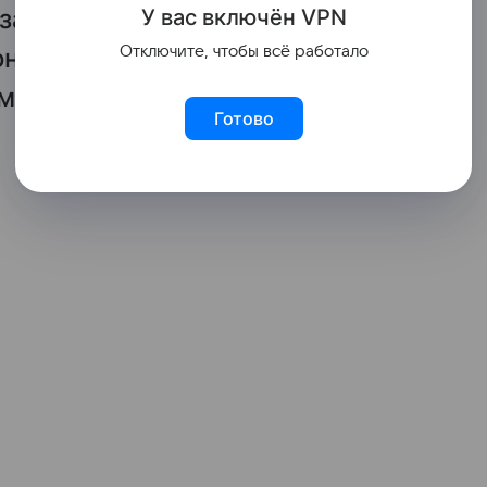
замечаю и прическу,
У вас включ
ён
V
P
N
она старалась выглядеть. Есть
Отключите, чтобы всё работало
мужчины, это чувствуем.
Готово