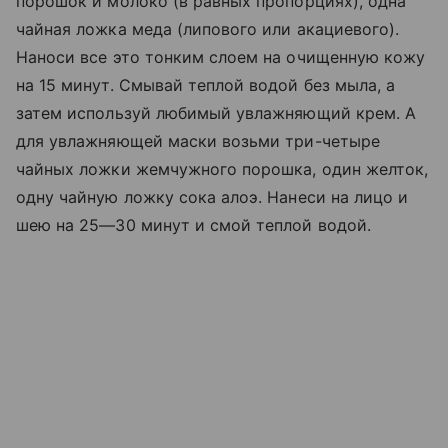
порошок и молоко (в равных пропорциях), одна
чайная ложка меда (липового или акациевого).
Наноси все это тонким слоем на очищенную кожу
на 15 минут. Смывай теплой водой без мыла, а
затем используй любимый увлажняющий крем. А
для увлажняющей маски возьми три-четыре
чайных ложки жемчужного порошка, один желток,
одну чайную ложку сока алоэ. Нанеси на лицо и
шею на 25—30 минут и смой теплой водой.