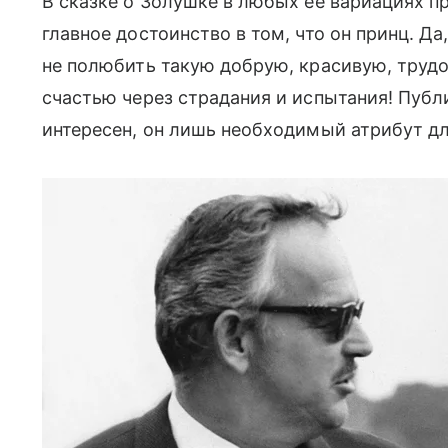
В сказке о Золушке в любых ее вариациях пр
главное достоинство в том, что он принц. Д
не полюбить такую добрую, красивую, труд
счастью через страдания и испытания! Публи
интересен, он лишь необходимый атрибут для