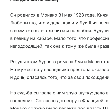
Он родился в Монако 31 мая 1923 года. Княже
Любопытно, что у деда, как и у Луи II из пе
с возможностью жениться по любви. Будучи
в певицу из кабаре. Мало того, что профес
неподходящей, так она к тому же была «раз
Результатом бурного романа Луи и Мари ст
Но мужества у наследника престола оказало
и дочь, опасаясь того, что за свои похожден
Но судьба сыграла с ним злую шутку: дело в
наследник. Согласно договору с Францией, 
Монако должно было перейти под власть П