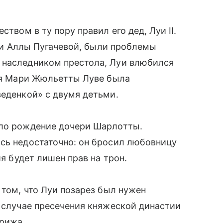
ством в ту пору правил его дед, Луи II.
сни Аллы Пугачевой, были проблемы
 наследником престола, Луи влюбился
сия Мари Жюльетты Луве была
веденкой» с двумя детьми.
ало рождение дочери Шарлотты.
сь недостаточно: он бросил любовницу
ия будет лишен прав на трон.
 том, что Луи позарез был нужен
в случае пресечения княжеской династии
арижа.