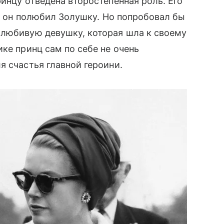
инцу отведена второстепенная роль. Его
а, он полюбил Золушку. Но попробовал бы
олюбивую девушку, которая шла к своему
ке принц сам по себе не очень
 счастья главной героини.