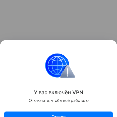
У вас включ
ён
V
P
N
Отключите, чтобы всё работало
Готово