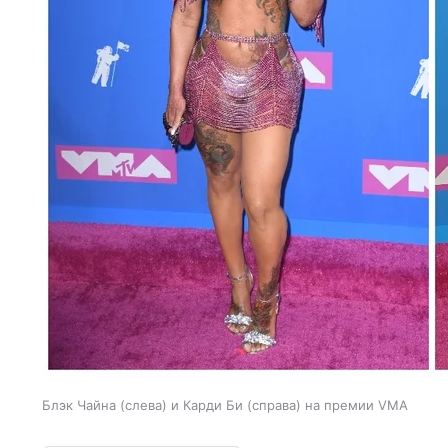
Блэк Чайна (слева) и Карди Би (справа) на премии VMA