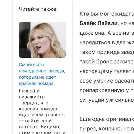
Читайте также
Кто бы мог ожидать
Блейк Лайвли
, но н
даже она. А все из
нарядиться в два ж
таком прикиде звезд
такой броне заживо
Смойте это
немедленно: звезды,
настоящему гуляет 
которым не идет
свое умение одеват
красная помада
припаркованную у по
Глянец и
визажисты
ситуации уж сильно
твердят, что
красная помада
идет всем, главное
Еще одна оригиналк
— найти свой
оттенок. Видимо,
вырез, конечно, не 
этим звездам так и