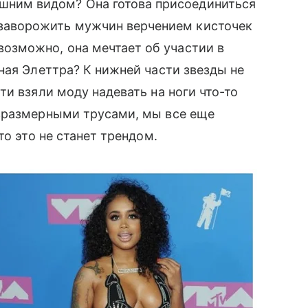
шним видом? Она готова присоединиться
 заворожить мужчин верчением кисточек
 возможно, она мечтает об участии в
ая Элеттра? К нижней части звезды не
и взяли моду надевать на ноги что-то
зразмерными трусами, мы все еще
то это не станет трендом.