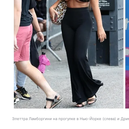
Элеттра Ламборгини на прогулке в Нью-Йорке (слева) и Др