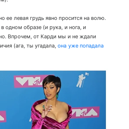
но ее левая грудь явно просится на волю.
 одном образе (и рука, и нога, и
но. Впрочем, от Карди мы и не ждали
чия (ага, ты угадала,
она уже попадала