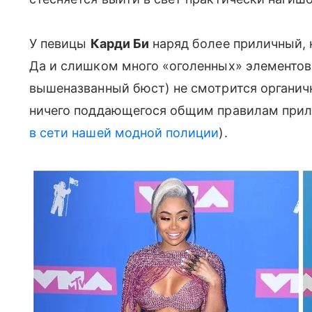
У певицы
Карди Би
наряд более приличный, 
Да и слишком много «оголенных» элементов в
вышеназванный бюст) не смотрится органич
ничего поддающегося общим правилам прили
в сети нашей модной полиции
).