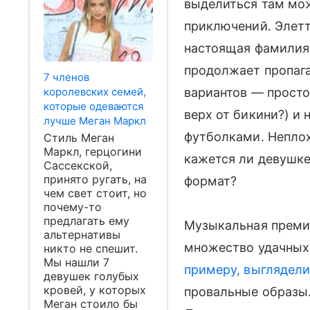
выделиться там мо
приключений. Элетт
настоящая фамилия, 
продолжает пропага
7 членов
королевских семей,
вариантов — просто
которые одеваются
верх от бикини?) и
лучше Меган Маркл
футболками. Неплох
Стиль Меган
Маркл, герцогини
кажется ли девушке,
Сассекской,
принято ругать, на
формат?
чем свет стоит, но
почему-то
предлагать ему
Музыкальная премия
альтернативы
множество удачных 
никто не спешит.
Мы нашли 7
примеру, выглядели
девушек голубых
кровей, у которых
провальные образы.
Меган стоило бы