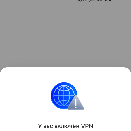
У вас включ
ён
V
P
N