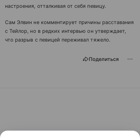
настроения, отталкивая от себя певицу.
Сам Элвин не комментирует причины расставания
с Тейлор, но в редких интервью он утверждает,
что разрыв с певицей переживал тяжело.
Поделиться