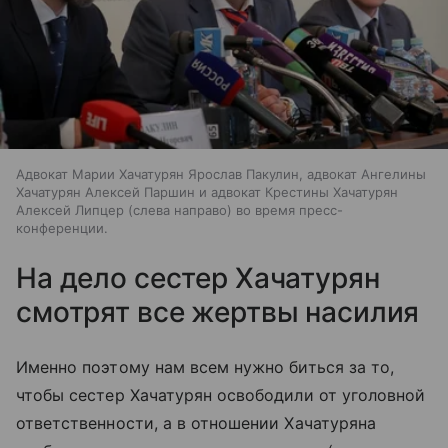
Адвокат Марии Хачатурян Ярослав Пакулин, адвокат Ангелины
Хачатурян Алексей Паршин и адвокат Крестины Хачатурян
Алексей Липцер (слева направо) во время пресс-
конференции.
На дело сестер Хачатурян
смотрят все жертвы насилия
Именно поэтому нам всем нужно биться за то,
чтобы сестер Хачатурян освободили от уголовной
ответственности, а в отношении Хачатуряна