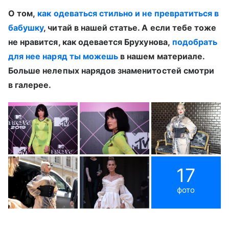
О том,
как одеваться стильно и не превратиться в
бабушку
, читай в нашей статье. А если тебе тоже
не нравится, как одевается Брухунова,
подобрать
для нее наряд ты можешь
в нашем материале.
Больше нелепых нарядов знаменитостей смотри
в галерее.
17
фото