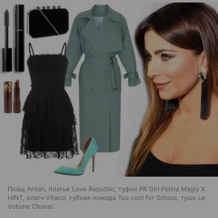
Плащ Antari, платье Love Republic, туфли PR Girl Polina Magiy Х
HINT, клатч Vitacci, губная помада Too cool for School, тушь Le
Volume Chanel.