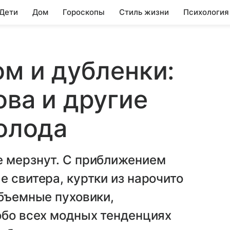
 Дети
Дом
Гороскопы
Стиль жизни
Психология
ом и дубленки:
ова и другие
холода
е мерзнут. С приближением
е свитера, куртки из нарочито
объемные пуховики,
обо всех модных тенденциях