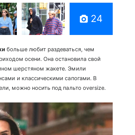
24
ки
больше любит раздеваться, чем
приходом осени. Она остановила свой
емном шерстяном жакете. Эмили
инсами и классическими сапогами. В
ли, можно носить под пальто oversize.