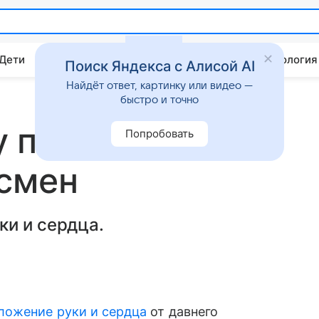
 Дети
Дом
Гороскопы
Стиль жизни
Психология
Поиск Яндекса с Алисой AI
Найдёт ответ, картинку или видео —
быстро и точно
у позвал замуж
Попробовать
есмен
ки и сердца.
ложение руки и сердца
от давнего