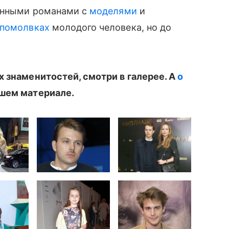
ленными романами с
моделями
и
 помолвках
молодого человека, но до
 знаменитостей, смотри в галерее. А
о
ашем материале.