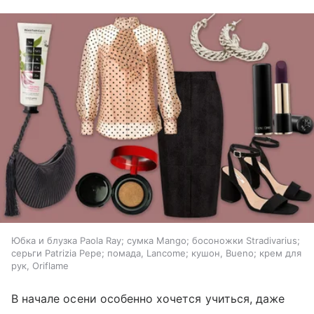
Юбка и блузка Paola Ray; сумка Mango; босоножки Stradivarius;
серьги Patrizia Pepe; помада, Lancome; кушон, Вueno; крем для
рук, Oriflame
В начале осени особенно хочется учиться, даже