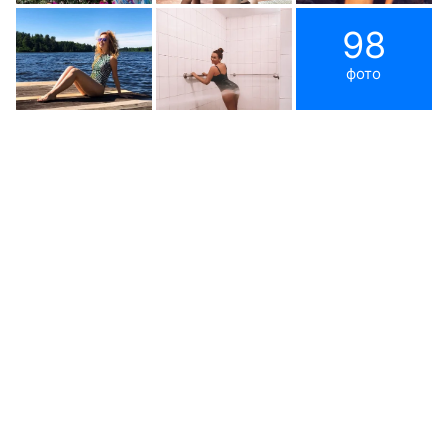
98
фото