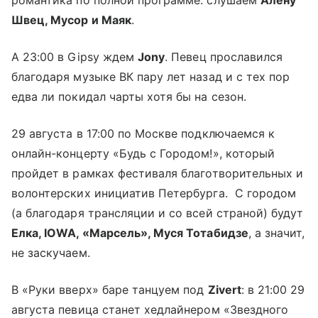
романтика по полной программе: слушаем
Алену
Швец, Мусор и Маяк
.
А 23:00 в Gipsy ждем
Jony
. Певец прославился
благодаря музыке ВК пару лет назад и с тех пор
едва ли покидал чарты хотя бы на сезон.
29 августа в 17:00 по Москве подключаемся к
онлайн-концерту «Будь с Городом!», который
пройдет в рамках фестиваля благотворительных и
волонтерских инициатив Петербурга. С городом
(а благодаря трансляции и со всей страной) будут
Елка, IOWA, «Марсель», Муся Тотабидзе
, а значит,
не заскучаем.
В «Руки вверх» баре танцуем под
Zivert
: в 21:00 29
августа певица станет хедлайнером «Звездного