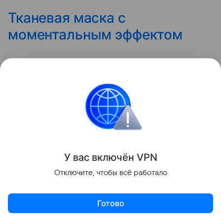
Тканевая маска с
моментальным эффектом
Настоящий хит от
BiоAqua
— тканевая маска.
Можно выбрать один из нескольких
вариантов —
коллаген
, чайное дерево или
увлажняющую.
У вас включ
ён
V
P
N
Отключите, чтобы всё работало
Готово