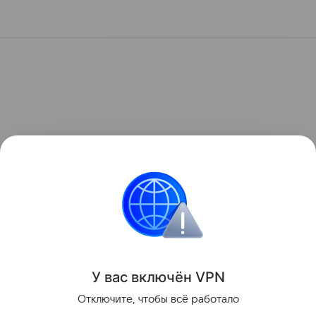
У вас включ
ён
V
P
N
Отключите, чтобы всё работало