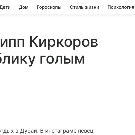
 Дети
Дом
Гороскопы
Стиль жизни
Психология
ипп Киркоров
блику голым
тдых в Дубай. В инстаграме певец