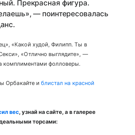
ный. Прекрасная фигура.
делаешь», — поинтересовалась
анс.
ц», «Какой худой, Филипп. Ты в
«Секси», «Отлично выглядите», —
а комплиментами фолловеры.
ы Орбакайте и
блистал на красной
сил вес
, узнай на сайте, а в галерее
идеальными торсами: