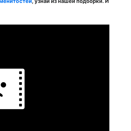
аменитостей
, узнай из нашей подборки.
И