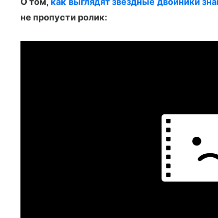
О том,
как выглядят звездные двойники зн
не пропусти ролик: