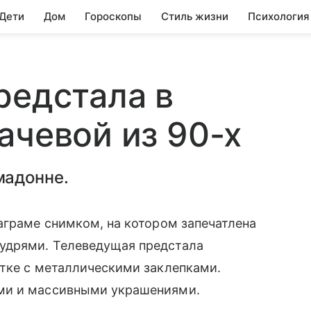
 Дети
Дом
Гороскопы
Стиль жизни
Психология
редстала в
ачевой из 90-х
мадонне.
аграме снимком, на котором запечатлена
удрями. Телеведущая предстала
ртке с металлическими заклепками.
ми и массивными украшениями.