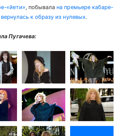
е-«йети»
, побывала
на премьере кабаре-
е
вернулась к образу из нулевых
.
лла Пугачева: