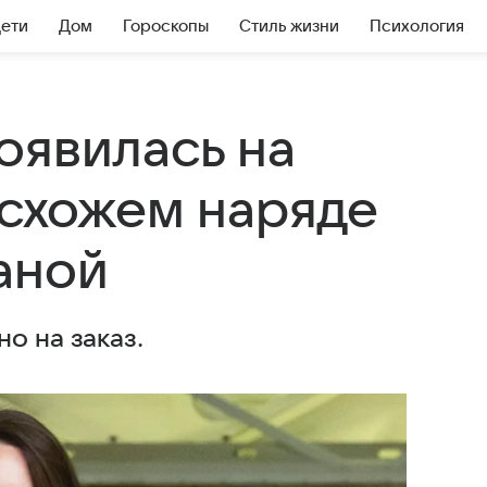
Дети
Дом
Гороскопы
Стиль жизни
Психология
оявилась на
 схожем наряде
аной
о на заказ.