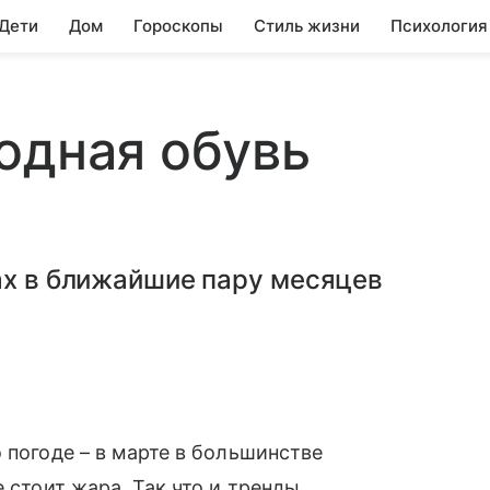
 Дети
Дом
Гороскопы
Стиль жизни
Психология
одная обувь
ах в ближайшие пару месяцев
 погоде – в марте в большинстве
е стоит жара. Так что и тренды