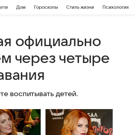
Дети
Дом
Гороскопы
Стиль жизни
Психология
ая официально
ем через четыре
авания
е воспитывать детей.