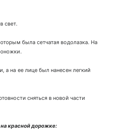
в свет.
которым была сетчатая водолазка. На
соножки.
, а на ее лице был нанесен легкий
отовности сняться в новой части
 на красной дорожке: