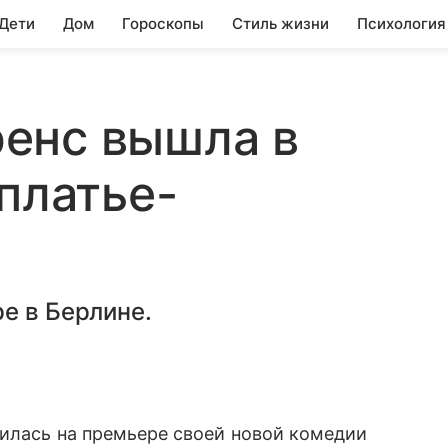
 Дети
Дом
Гороскопы
Стиль жизни
Психология
енс вышла в
платье-
е в Берлине.
вилась на премьере своей новой комедии