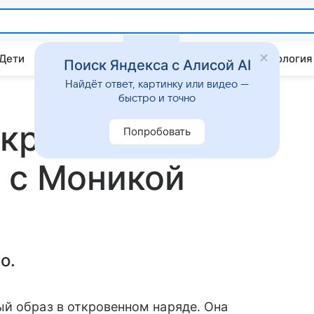
 Дети
Дом
Гороскопы
Стиль жизни
Психология
Поиск Яндекса с Алисой AI
Найдёт ответ, картинку или видео —
быстро и точно
ткровенном
Попробовать
 с Моникой
о.
й образ в откровенном наряде. Она