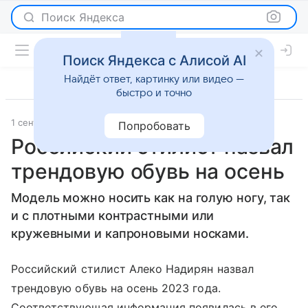
Поиск Яндекса
Поиск Яндекса с Алисой AI
Найдёт ответ, картинку или видео —
быстро и точно
1 сентября 2023
Lenta.Ru
Новости
Попробовать
Российский стилист назвал
трендовую обувь на осень
Модель можно носить как на голую ногу, так
и с плотными контрастными или
кружевными и капроновыми носками.
Российский стилист Алеко Надирян назвал
трендовую обувь на осень 2023 года.
Соответствующая информация появилась в его