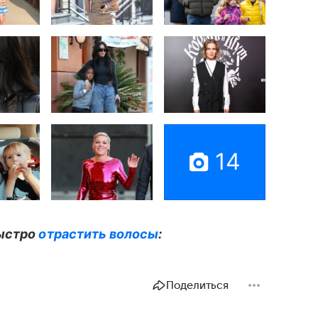
14
быстро
отрастить волосы
:
Поделиться