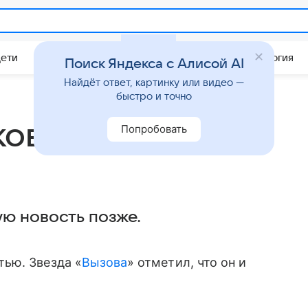
Дети
Дом
Гороскопы
Стиль жизни
Психология
Поиск Яндекса с Алисой AI
Найдёт ответ, картинку или видео —
быстро и точно
кович впервые
Попробовать
ю новость позже.
ью. Звезда «
Вызова
» отметил, что он и