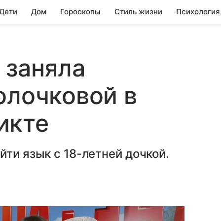
 Дети
Дом
Гороскопы
Стиль жизни
Психология
 заняла
олочковой в
икте
йти язык с 18-летней дочкой.