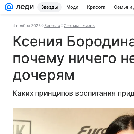
Звезды
Мода
Красота
Семья и
4 ноября 2023
Super.ru
Светская жизнь
Ксения Бородина
почему ничего н
дочерям
Каких принципов воспитания при