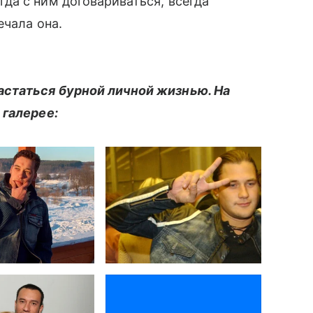
да с ним договариваться, всегда
ечала она.
статься бурной личной жизнью. На
 галерее: