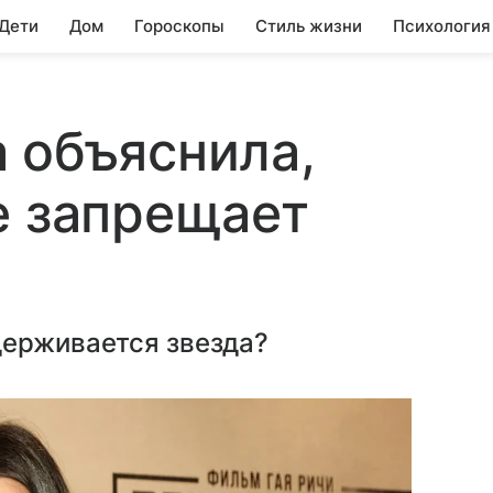
 Дети
Дом
Гороскопы
Стиль жизни
Психология
 объяснила,
е запрещает
держивается звезда?