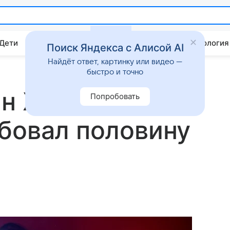
 Дети
Дом
Гороскопы
Стиль жизни
Психология
Поиск Яндекса с Алисой AI
Найдёт ответ, картинку или видео —
быстро и точно
ын Жени
Попробовать
бовал половину