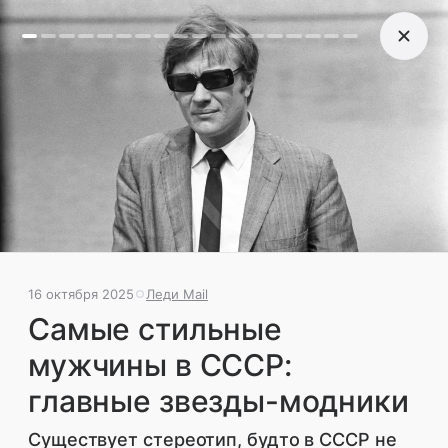
16 октября 2025
Леди Mail
Самые стильные мужчины
в СССР: главные звезды-
модники
Существует стереотип, будто в СССР не
16 октября 2025
Леди Mail
было стильных мужчин. Редакция решила
Самые стильные
разбить этот миф и показать, какими
модными были советские звезды. Смотрим и
мужчины в СССР:
наслаждаемся.
главные звезды-модники
Существует стереотип, будто в СССР не