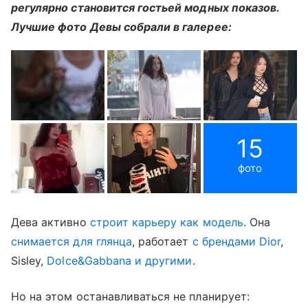
регулярно становится гостьей модных показов.
Лучшие фото Девы собрали в галерее:
15
фото
Дева активно
строит карьеру как модель
. Она
снимается для глянца
, работает
с брендами Dior
,
Sisley,
Dolce&Gabbana и другими
.
Но на этом останавливаться не планирует: