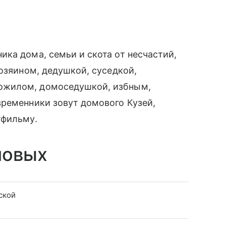
ка дома, семьи и скота от несчастий,
хозяином, дедушкой, суседкой,
ожилом, домоседушкой, избным,
временники зовут домового Кузей,
тфильму.
мовых
ской