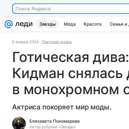
Поиск Яндекса
Звезды
Мода
Красота
Семья и
8 января 2024
Светская жизнь
Готическая дива
Кидман снялась 
в монохромном 
Актриса покоряет мир моды.
Елизавета Пономарева
Автор рубрики «Звезды»