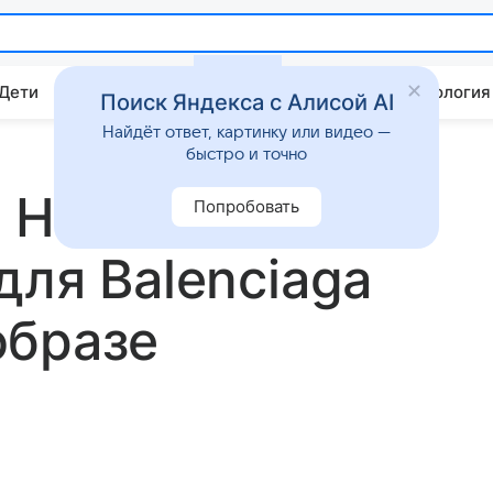
 Дети
Дом
Гороскопы
Стиль жизни
Психология
Поиск Яндекса с Алисой AI
Найдёт ответ, картинку или видео —
быстро и точно
: Николь
Попробовать
для Balenciaga
образе