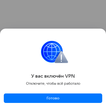
У вас включ
ён
V
P
N
Отключите, чтобы всё работало
Готово