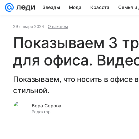
Звезды
Мода
Красота
Семья и
Wellness
Видео
Шопинг-гид
29 января 2024
О важном
Показываем 3 тр
для офиса. Виде
Показываем, что носить в офисе в
стильной.
Вера Серова
Редактор