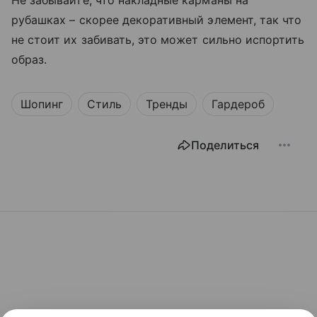
Не забывайте, что накладные карманы на
рубашках – скорее декоративный элемент, так что
не стоит их забивать, это может сильно испортить
образ.
Шопинг
Стиль
Тренды
Гардероб
Поделиться