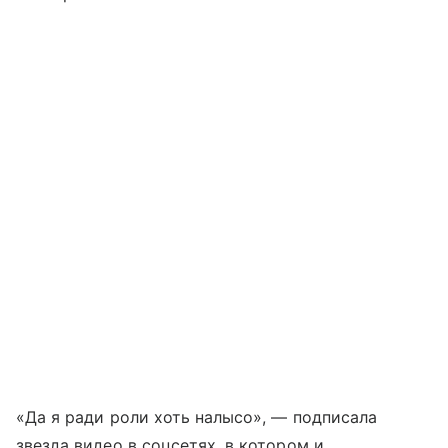
«Да я ради роли хоть налысо», — подписала
звезда видео в соцсетях, в котором и