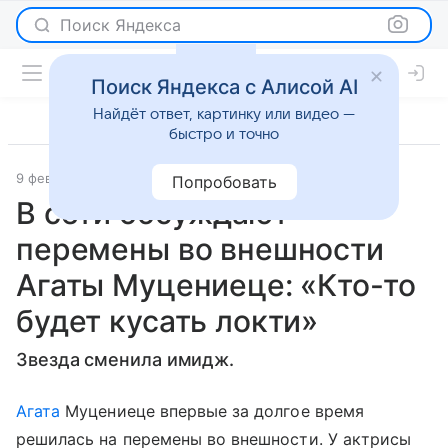
Поиск Яндекса
Поиск Яндекса с Алисой AI
Найдёт ответ, картинку или видео —
быстро и точно
9 февраля 2024
Super.ru
Светская жизнь
Попробовать
В сети обсуждают
перемены во внешности
Агаты Муцениеце: «Кто-то
будет кусать локти»
Звезда сменила имидж.
Агата
Муцениеце впервые за долгое время
решилась на перемены во внешности. У актрисы