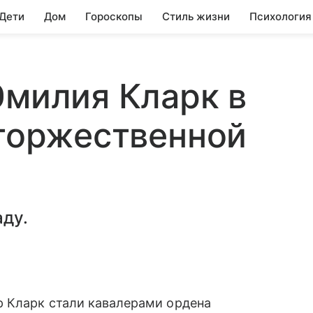
 Дети
Дом
Гороскопы
Стиль жизни
Психология
Эмилия Кларк в
 торжественной
аду.
 Кларк стали кавалерами ордена