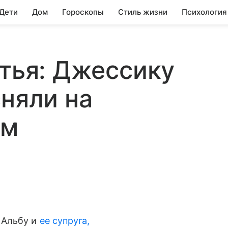
 Дети
Дом
Гороскопы
Стиль жизни
Психология
стья: Джессику
сняли на
ем
 Альбу и
ее супруга,