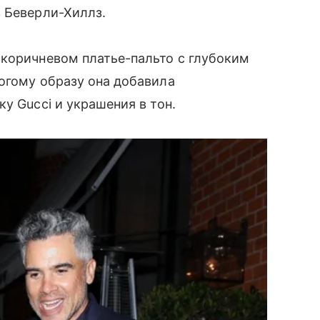
в Беверли-Хиллз.
 коричневом платье-пальто с глубоким
огому образу она добавила
у Gucci и украшения в тон.