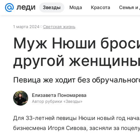
Звезды
Мода
Красота
Семья и
1 марта 2024
Светская жизнь
Муж Нюши броси
другой женщин
Певица же ходит без обручальног
Елизавета Пономарева
Автор рубрики «Звезды»
Для 33-летней певицы Нюши новый год нача
бизнесмена Игоря Сивова, засняли за поцел