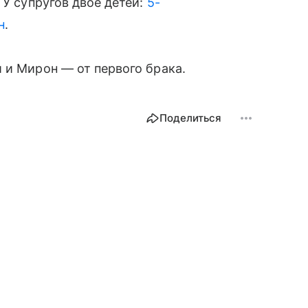
 У супругов двое детей:
5-
н
.
 и Мирон — от первого брака.
Поделиться