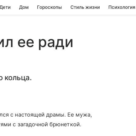
 Дети
Дом
Гороскопы
Стиль жизни
Психология
л ее ради
ы
о кольца.
лся с настоящей драмы. Ее мужа,
уями с загадочной брюнеткой.