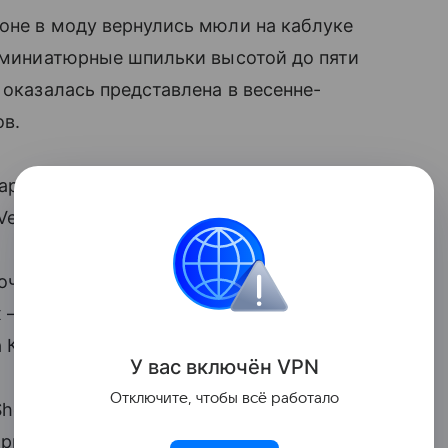
оне в моду вернулись мюли на каблуке
и миниатюрные шпильки высотой до пяти
 оказалась представлена в весенне-
ов.
арок Loewe, Miu Miu, Jimmy Choo,
Veneta.
очтения
х — дочь американской
 Кайя Гербер.
У вас включ
ён
V
P
N
Отключите, чтобы всё работало
ow Starring Jimmy Fallon в
рые она сочетала с голубым