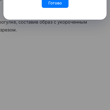
Готово
прогулке, составив образ с укороченным
зрезом.