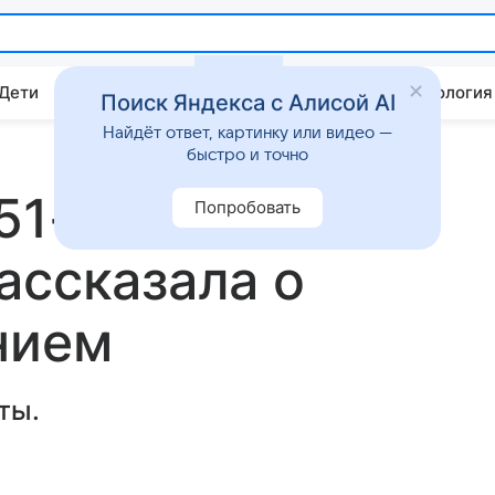
 Дети
Дом
Гороскопы
Стиль жизни
Психология
Поиск Яндекса с Алисой AI
Найдёт ответ, картинку или видео —
быстро и точно
51-летняя
Попробовать
ассказала о
нием
ты.