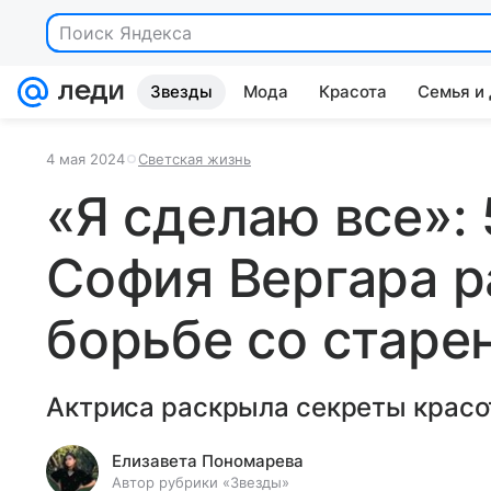
Поиск Яндекса
Звезды
Мода
Красота
Семья и
4 мая 2024
Светская жизнь
«Я сделаю все»: 
София Вергара р
борьбе со старе
Актриса раскрыла секреты красо
Елизавета Пономарева
Автор рубрики «Звезды»