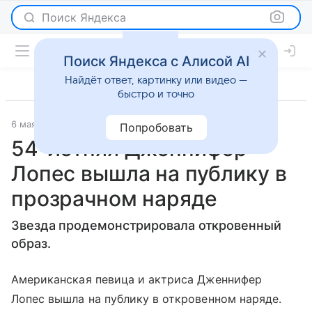
Поиск Яндекса
Поиск Яндекса с Алисой AI
Найдёт ответ, картинку или видео —
быстро и точно
6 мая 2024
Lenta.Ru
Светская жизнь
Попробовать
54-летняя Дженнифер
Лопес вышла на публику в
прозрачном наряде
Звезда продемонстрировала откровенный
образ.
Американская певица и актриса Дженнифер
Лопес вышла на публику в откровенном наряде.